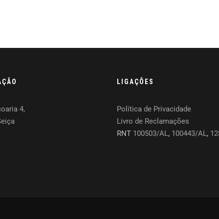
AÇÃO
LIGAÇÕES
oaria 4,
Política de Privacidade
Seiça
Livro de Reclamações
RNT
100503/AL
,
100443/AL
,
12