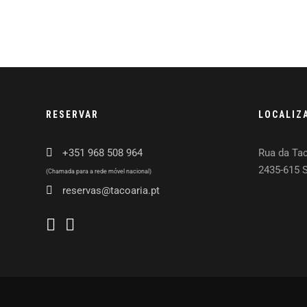
RESERVAR
LOCALIZ
+351 968 508 964
Rua da Tac
2435-615 
(Chamada para a rede móvel nacional)
reservas@tacoaria.pt