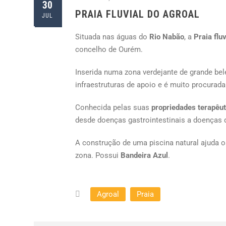
30
PRAIA FLUVIAL DO AGROAL
JUL
Situada nas águas do
Rio Nabão
, a
Praia flu
concelho de Ourém.
Inserida numa zona verdejante de grande bele
infraestruturas de apoio e é muito procurad
Conhecida pelas suas
propriedades terapêut
desde doenças gastrointestinais a doenças 
A construção de uma piscina natural ajuda os
zona. Possui
Bandeira Azul
.
Agroal
Praia