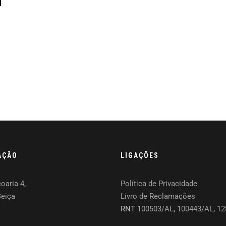
AÇÃO
LIGAÇÕES
oaria 4,
Política de Privacidade
Seiça
Livro de Reclamações
RNT
100503/AL
,
100443/AL
,
12