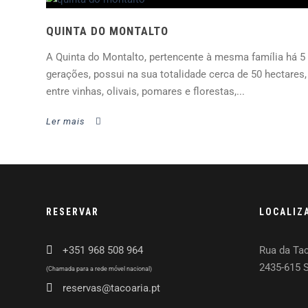
QUINTA DO MONTALTO
A Quinta do Montalto, pertencente à mesma família há 5
gerações, possui na sua totalidade cerca de 50 hectares,
entre vinhas, olivais, pomares e florestas,...
Ler mais
RESERVAR
LOCALIZ
+351 968 508 964
Rua da Tac
2435-615 
(Chamada para a rede móvel nacional)
reservas@tacoaria.pt