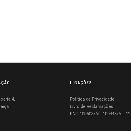
AÇÃO
LIGAÇÕES
oaria 4,
Política de Privacidade
Seiça
Livro de Reclamações
RNT
100503/AL
,
100443/AL
,
12