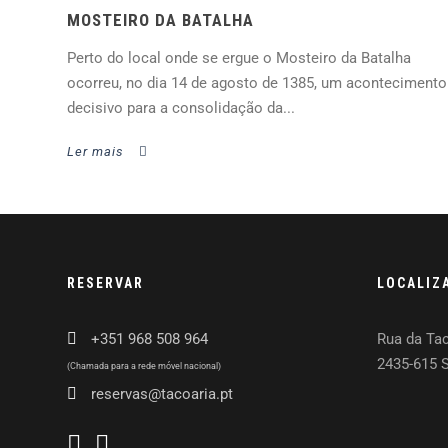
MOSTEIRO DA BATALHA
Perto do local onde se ergue o Mosteiro da Batalha
ocorreu, no dia 14 de agosto de 1385, um acontecimento
decisivo para a consolidação da...
Ler mais
RESERVAR
LOCALIZ
+351 968 508 964
Rua da Tac
2435-615 
(Chamada para a rede móvel nacional)
reservas@tacoaria.pt