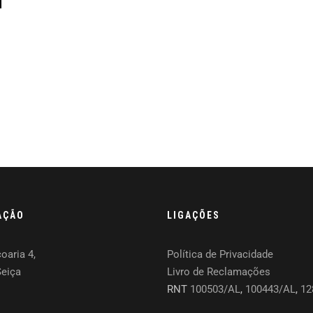
AÇÃO
LIGAÇÕES
oaria 4,
Política de Privacidade
Seiça
Livro de Reclamações
RNT
100503/AL
,
100443/AL
,
12