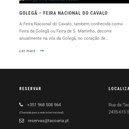
GOLEGÃ – FEIRA NACIONAL DO CAVALO
A Feira Nacional do Cavalo, também conhecida como
Feira da Golegã ou Feira de S. Martinho, decorre
anualmente na vila da Golegã, no coração de...
Ler mais
RESERVAR
LOCALIZ
+351 968 508 964
Rua da Tac
2435-615 
(Chamada para a rede móvel nacional)
reservas@tacoaria.pt